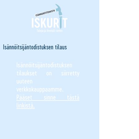
Isännöitsijäntodistuksen tilaus
Isännöitsijäntodistuksen
tilaukset on siirretty
uuteen
verkkokauppaamme.
Pääset sinne tästä
linkistä.