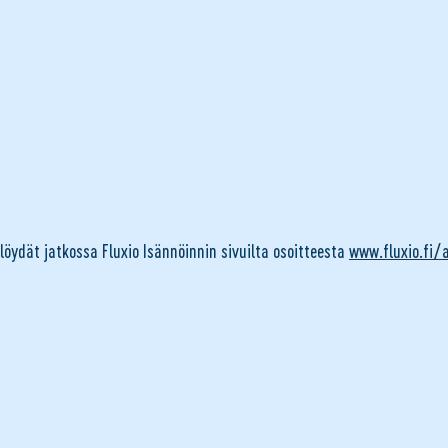
Yritys
Palvelut
Sähköinen asiointi
Vastuunjak
öydät jatkossa Fluxio Isännöinnin sivuilta osoitteesta
www.fluxio.fi/