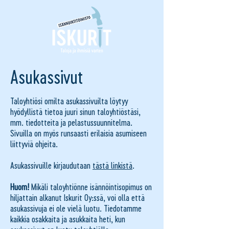
Asukassivut
Taloyhtiösi omilta asukassivuilta löytyy
hyödyllistä tietoa juuri sinun taloyhtiöstäsi,
mm. tiedotteita ja pelastussuunnitelma.
Sivuilla on myös runsaasti erilaisia asumiseen
liittyviä ohjeita.
Asukassivuille kirjaudutaan
tästä linkistä
.
Huom!
Mikäli taloyhtiönne isännöintisopimus on
hiljattain alkanut Iskurit Oy:ssä, voi olla että
asukassivuja ei ole vielä luotu. Tiedotamme
kaikkia osakkaita ja asukkaita heti, kun